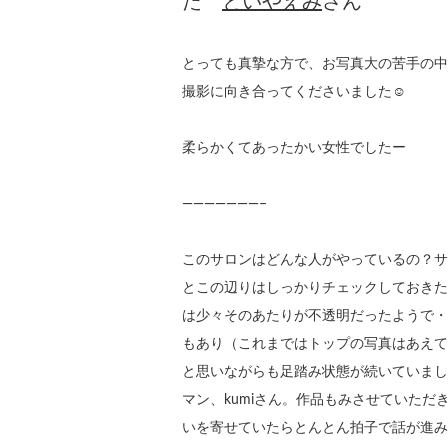
た
といやえみ
さん
とっても真摯な方で、お写真大の苦手の中
撮影に向き合ってくださいました☺
柔らかくてあったかい女性でしたー
———————–
このサロンはどんな人がやっているの？サ
とこの辺りはしっかりチェックしておきた
は少々そのあたりが不透明だったようで・・
もあり（これまではトップの写真はあえてう
と思いながらも足踏み状態が続いていまし
マン、kumiさん。作品もみさせていた
いを寄せていたらとんとん拍子で話が進み