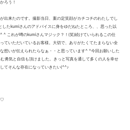
かろう！
が出来たのです。撮影当日、案の定笑顔がカチコチのわたしでし
凛としたkumiさんのアドバイスに身をゆだねたところ、、思った以
^ これが噂のkumiさんマジック？！(笑)続けていられるこの仕
っていただいているお客様。大切で、ありがたくてたまらない全
な想いが伝えられたらなぁ・・と思っています^ ^今回お願いした
へ進む勇気と自信も頂けました。きっと写真を通して多くの人を幸せ
てそんな存在になっていきたい(^^♪
♡