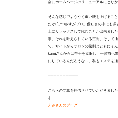
会にホームページのリニューアルにとりか
そんな感じでようやく重い腰を上げること
たが(^_^*)さすがプロ。優しさの中にも
上にリラックスして臨むことが出来ました^ 
事、それを叶えられている空間、そして通
て。サイトからサロンの役割とともにそん
kumiさんからは苦手を克服し、一歩前
にしているんだろうな～。私もエステを通し
——————————-
こちらの文章を拝借させていただきました
↓
えみさんのブログ