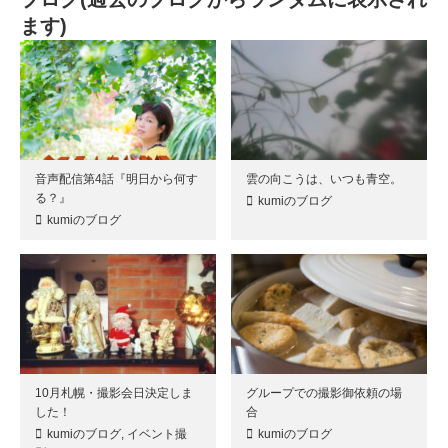
ます)
音声配信第4話『明日から何す
雲の向こうは、いつも青空。
る？』
kumiのブログ
kumiのブログ
10月札幌・撮影会日決定しま
グループでの撮影御依頼の場
した！
合
kumiのブログ
,
イベント撮
kumiのブログ