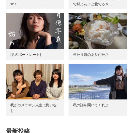
す！
で蝶よ花よと愛でるき…
[男のポートレート]
当たり前のありがたさ
我がカメラマン人生に悔いな
私の話を聞いてくれよ
し
最新投稿