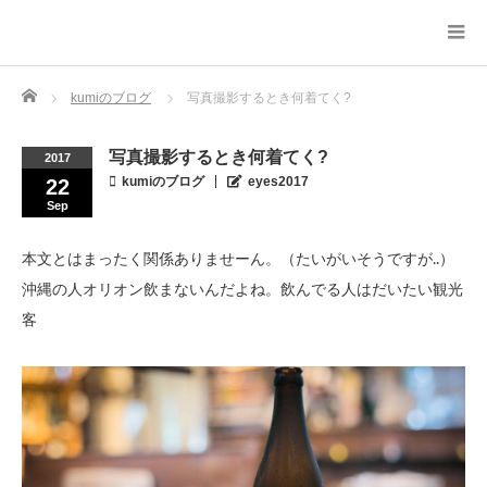
Home
kumiのブログ
写真撮影するとき何着てく?
写真撮影するとき何着てく?
2017
kumiのブログ
eyes2017
22
Sep
本文とはまったく関係ありませーん。（たいがいそうですが..）
沖縄の人オリオン飲まないんだよね。飲んでる人はだいたい観光
客