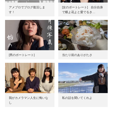
アメブロでブログ復活しま
[女のポートレート] 自分自身
す！
で蝶よ花よと愛でるき…
[男のポートレート]
当たり前のありがたさ
我がカメラマン人生に悔いな
私の話を聞いてくれよ
し