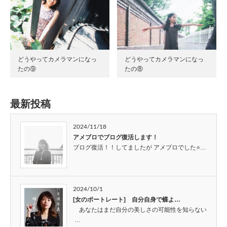
どうやってカメラマンになっ
どうやってカメラマンになっ
たの⑨
たの⑧
最新投稿
2024/11/18
アメブロでブログ復活します！
ブログ復活！！してましたが アメブロでした⭐…
2024/10/1
[女のポートレート] 自分自身で蝶よ…
あなたはまだ自分の美しさの可能性を知らない
…