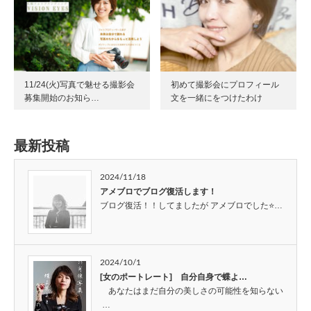
11/24(火)写真で魅せる撮影会
初めて撮影会にプロフィール
募集開始のお知ら…
文を一緒にをつけたわけ
最新投稿
2024/11/18
アメブロでブログ復活します！
ブログ復活！！してましたが アメブロでした⭐…
2024/10/1
[女のポートレート] 自分自身で蝶よ…
あなたはまだ自分の美しさの可能性を知らない
…