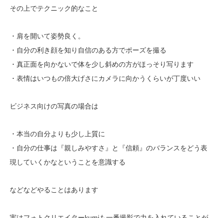
その上でテクニック的なこと
・肩を開いて姿勢良く。
・自分の利き顔を知り自信のある方でポーズを撮る
・真正面を向かないで体を少し斜めの方がほっそり写ります
・表情はいつもの倍大げさにカメラに向かうくらいが丁度いい
ビジネス向けの写真の場合は
・本当の自分よりも少し上質に
・自分の仕事は『親しみやすさ』と『信頼』のバランスをどう表
現していくかなということを意識する
などなどやることはあります
実はフォトクリエイターkumiも一番撮影で力を入れていることが