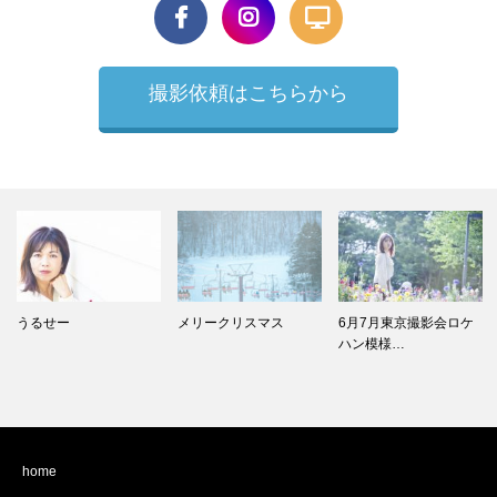
撮影依頼はこちらから
メリークリスマス
6月7月東京撮影会ロケ
写真に自信をつけるレ
ハン模様…
ッスン i…
home