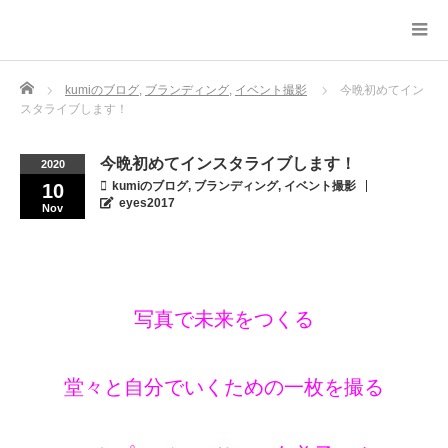
Home
kumiのブログ
,
ブランディング
,
イベント撮影
今晩初めてイン
スタライブします！
今晩初めてインスタライブします！
2020
kumiのブログ
,
ブランディング
,
イベント撮影
10
eyes2017
Nov
写真で未来をつくる
堂々と自分でいくための一枚を撮る