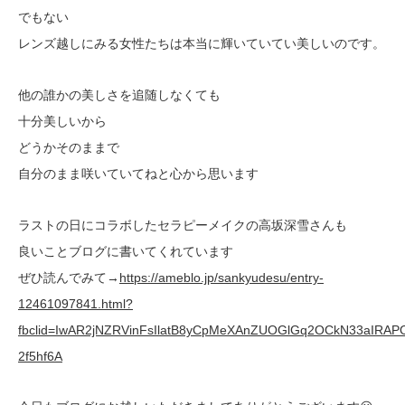
でもない
レンズ越しにみる女性たちは本当に輝いていてい美しいのです。
他の誰かの美しさを追随しなくても
十分美しいから
どうかそのままで
自分のまま咲いていてねと心から思います
ラストの日にコラボしたセラピーメイクの高坂深雪さんも
良いことブログに書いてくれています
ぜひ読んでみて→
https://ameblo.jp/sankyudesu/entry-
12461097841.html?
fbclid=IwAR2jNZRVinFsIlatB8yCpMeXAnZUOGlGq2OCkN33aIRAP
2f5hf6A