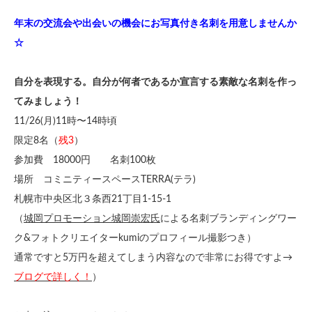
年末の交流会や出会いの機会にお写真付き名刺を用意しませんか
☆
自分を表現する。自分が何者であるか宣言する素敵な名刺を作っ
てみましょう！
11/26(月)11時〜14時頃
限定8名（
残3
）
参加費 18000円 名刺100枚
場所 コミニティースペースTERRA(テラ)
札幌市中央区北３条西21丁目1-15-1
（
城岡プロモーション城岡崇宏氏
による名刺ブランディングワー
ク&フォトクリエイターkumiのプロフィール撮影つき）
通常ですと5万円を超えてしまう内容なので非常にお得ですよ→
ブログ
で詳しく！
）