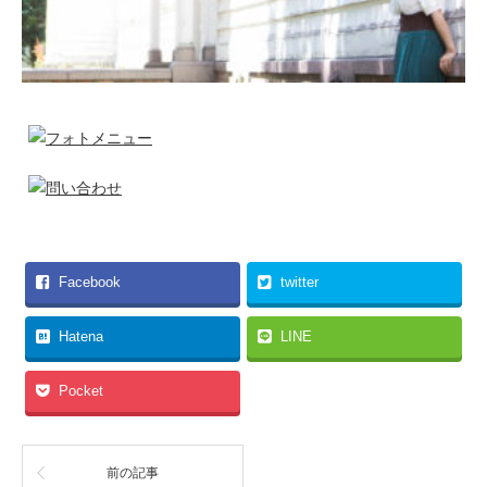
Facebook
twitter
Hatena
LINE
Pocket
前の記事