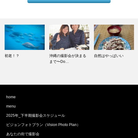
沖縄の撮影会が決まる
自然はやっぱいい
新春撮影会募集スター
まで〜Do…
トしました…
home
menu
2025年_下半期撮影会スケジュール
ビジョンフォトプラン（Vision Photo Plan）
あなたの街で撮影会