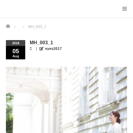
Home
MH_003_1
MH_003_1
2018
eyes2017
05
Aug