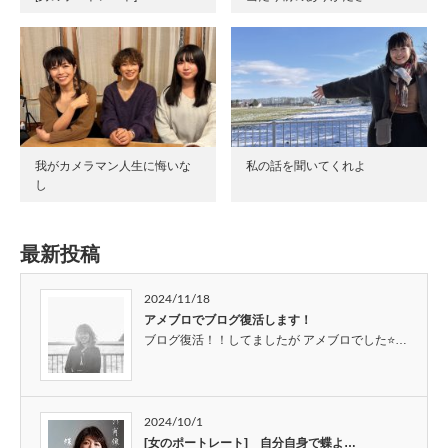
我がカメラマン人生に悔いな
私の話を聞いてくれよ
し
最新投稿
2024/11/18
アメブロでブログ復活します！
ブログ復活！！してましたが アメブロでした⭐…
2024/10/1
[女のポートレート] 自分自身で蝶よ…