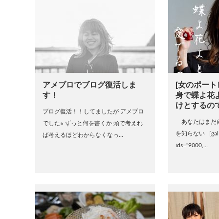
アメブロでブログ復活しま
[女のポート
す！
身で蝶よ花
けとするの
ブログ復活！！してましたが アメブロ
あなたはまだ
でした⭐︎ ずっと何を書くか 頭で考えれ
を知らない [gallery
ば考えるほどわからなくなっ…
ids="9000,…