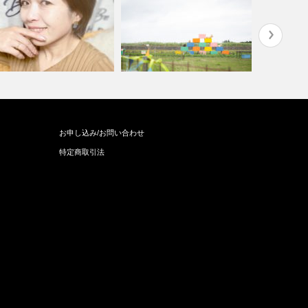
めて撮影会にプロフィール文
11人の和
お申し込み/お問い合わせ
一緒にをつ…
インスタも今年は頑張るよ！
サンズ11…
特定商取引法