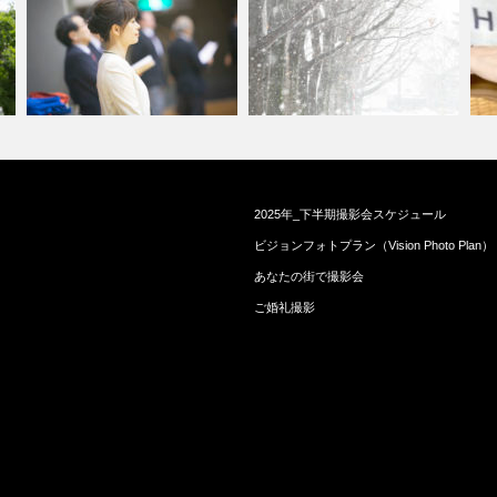
写真のたしなみ〜若葉マークさ
初
2025年_下半期撮影会スケジュール
始まる前の静粛な時間が好き
ん向け〜 レ…
を
ビジョンフォトプラン（Vision Photo Plan）
あなたの街で撮影会
ご婚礼撮影