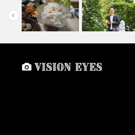
中島公園で
当たり前のありがたさ
先日は、撮られ方講座でした