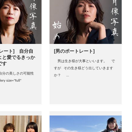
レート] 自分自
[男のポートレート]
よと愛でるきっか
男は生き様が大事といいます。 で
です
すが その生き様どう出していきます
自分の美しさの可能性
か？ …
 size="full"