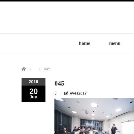
home
menu
Home
045
2019
045
20
eyes2017
Jun