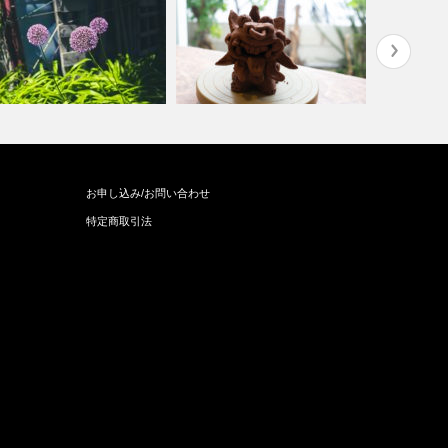
この冬セル
お申し込み/お問い合わせ
慢しあってもいい。
全てはall okだ！
う！
特定商取引法