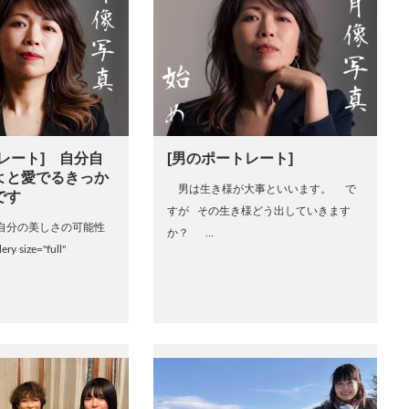
レート] 自分自
[男のポートレート]
よと愛でるきっか
男は生き様が大事といいます。 で
です
すが その生き様どう出していきます
自分の美しさの可能性
か？ …
 size="full"