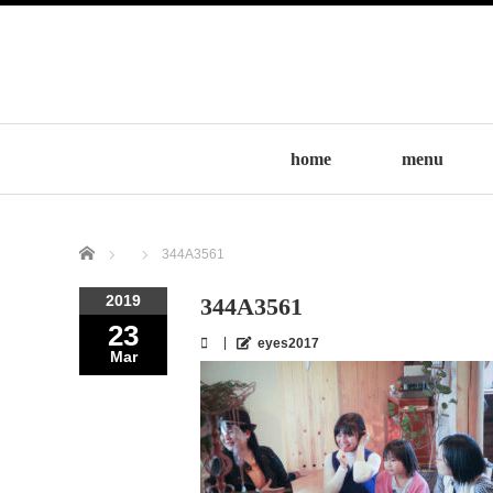
home
menu
Home
344A3561
2019
344A3561
23
eyes2017
Mar