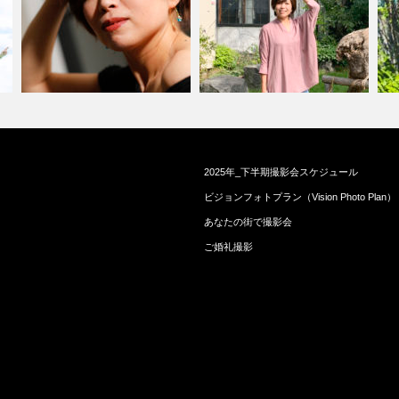
女
2025年_下半期撮影会スケジュール
自撮りと撮られることの違い
今が一番美しいでいこう
自
ビジョンフォトプラン（Vision Photo Plan）
あなたの街で撮影会
ご婚礼撮影