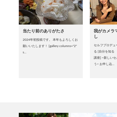
当たり前のありがたさ
我がカメラ
し
2024年初投稿です。 本年もよろしくお
セルフプロデュ
願いいたします！ [gallery columns="2"
る [自分を知る
s…
講座] ~新しい
う~ お申し込…