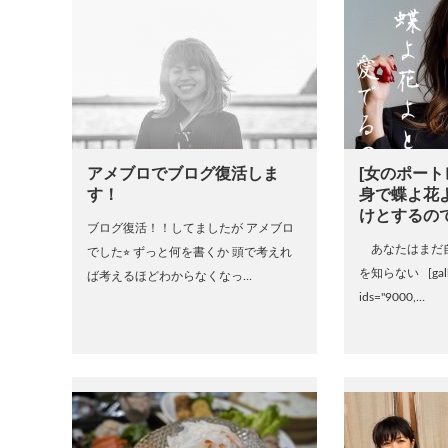
アメブロでブログ復活しま
[女のポート
す！
身で蝶よ花
けとするの
ブログ復活！！してましたが アメブロ
あなたはまだ
でした⭐︎ ずっと何を書くか 頭で考えれ
を知らない [gallery
ば考えるほどわからなくなっ…
ids="9000,…