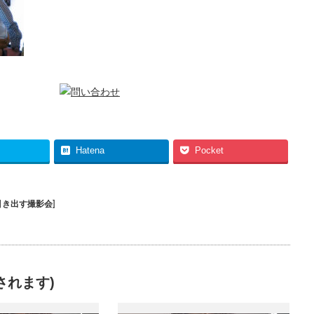
Hatena
Pocket
引き出す撮影会]
されます)