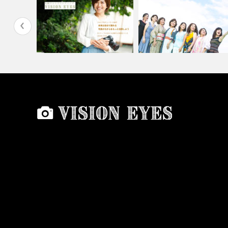
もできるっ
11/24(火)写真で魅せる撮影会
本物の沖縄を継承する大人の
募集開…
たち~マナカ…