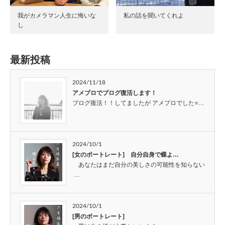
我がカメラマン人生に悔いな
私の話を聞いてくれよ
し
最新投稿
2024/11/18
アメブロでブログ復活します！
ブログ復活！！してましたが アメブロでした⭐…
2024/10/1
[女のポートレート] 自分自身で蝶よ…
あなたはまだ自分の美しさの可能性を知らない
…
2024/10/1
[男のポートレート]