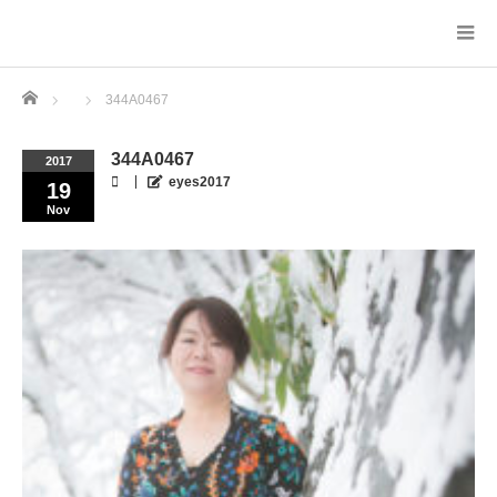
Home
344A0467
344A0467
2017
eyes2017
19
Nov