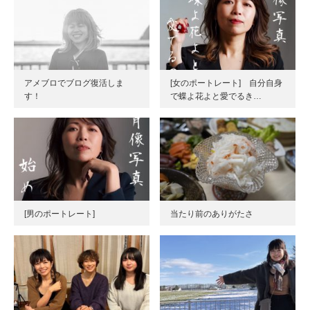
アメブロでブログ復活しま
[女のポートレート] 自分自身
す！
で蝶よ花よと愛でるき…
[男のポートレート]
当たり前のありがたさ