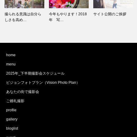
今年もやります！2018
サイト公開のご挨拶
先日は、撮られ方講座
年 写…
でした
home
menu
2025年_下半期撮影会スケジュール
ビジョンフォトプラン（Vision Photo Plan）
あなたの街で撮影会
ご婚礼撮影
profile
gallery
bloglist