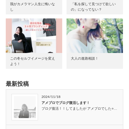
我がカメラマン人生に悔いな
「私を探して見つけて欲しい
し
の」になってない？
この冬セルフイメージを変え
大人の進路相談！
よう！
最新投稿
2024/11/18
アメブロでブログ復活します！
ブログ復活！！してましたが アメブロでした⭐…