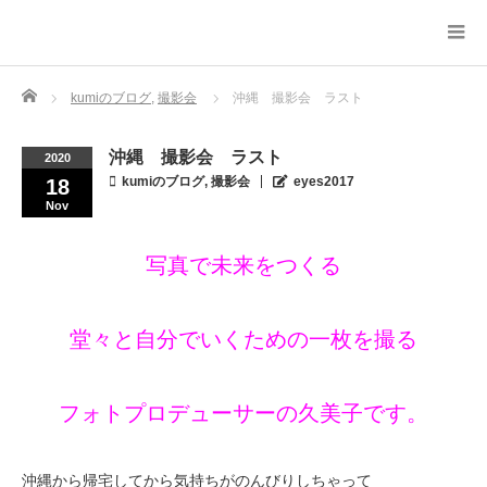
Home
kumiのブログ
,
撮影会
沖縄 撮影会 ラスト
沖縄 撮影会 ラスト
2020
kumiのブログ
,
撮影会
eyes2017
18
Nov
写真で未来をつくる
堂々と自分でいくための一枚を撮る
フォトプロデューサーの久美子です。
沖縄から帰宅してから気持ちがのんびりしちゃって