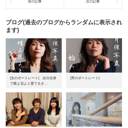
前の記事
次の記事
ブログ(過去のブログからランダムに表示され
ます)
[女のポートレート] 自分自身
[男のポートレート]
で蝶よ花よと愛でるき…