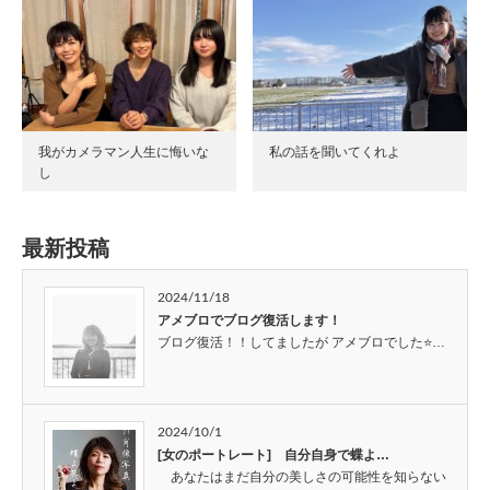
我がカメラマン人生に悔いな
私の話を聞いてくれよ
し
最新投稿
2024/11/18
アメブロでブログ復活します！
ブログ復活！！してましたが アメブロでした⭐…
2024/10/1
[女のポートレート] 自分自身で蝶よ…
あなたはまだ自分の美しさの可能性を知らない