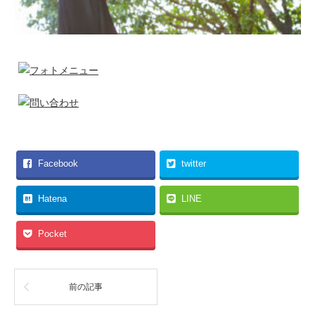
Facebook
twitter
Hatena
LINE
Pocket
前の記事