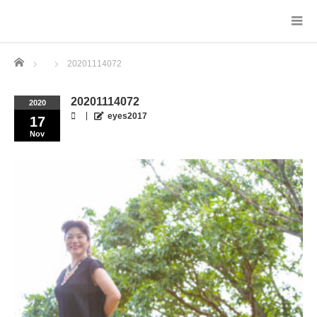
Home
20201114072
20201114072
2020
eyes2017
17
Nov