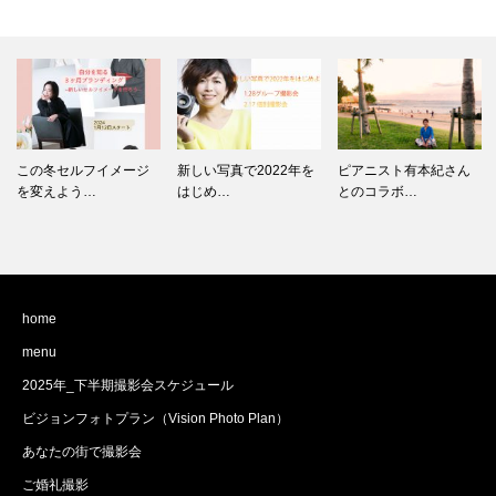
新しい写真で2022年を
ピアニスト有本紀さん
はじめ…
とのコラボ…
自分の最高の姿で写真
を残せるナ…
home
menu
2025年_下半期撮影会スケジュール
ビジョンフォトプラン（Vision Photo Plan）
あなたの街で撮影会
ご婚礼撮影