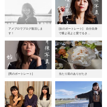
アメブロでブログ復活しま
[女のポートレート] 自分自身
す！
で蝶よ花よと愛でるき…
[男のポートレート]
当たり前のありがたさ