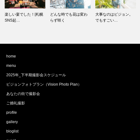
どんな時でも花は変わ
大事なのはビジョン。
[女のポートレート] 自
らず咲く
でもすごい…
分自身…
home
menu
2025年_下半期撮影会スケジュール
ビジョンフォトプラン（Vision Photo Plan）
あなたの街で撮影会
ご婚礼撮影
profile
gallery
bloglist