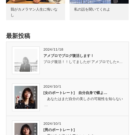
我がカメラマン人生に悔いな
私の話を聞いてくれよ
し
最新投稿
2024/11/18
アメブロでブログ復活します！
ブログ復活！！してましたが アメブロでした⭐…
2024/10/1
[女のポートレート] 自分自身で蝶よ…
あなたはまだ自分の美しさの可能性を知らない
…
2024/10/1
[男のポートレート]