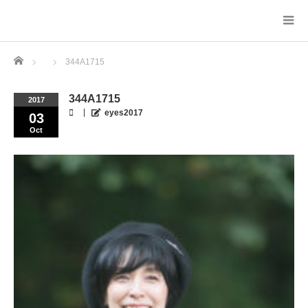
Home
344A1715
344A1715
2017
eyes2017
03
Oct